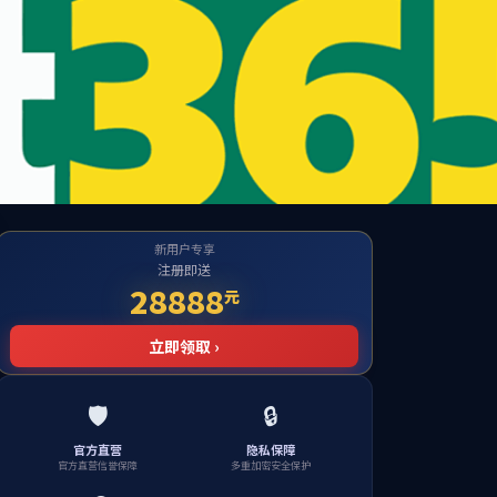
网站
政策法规
人才战略
城市文化
信息公