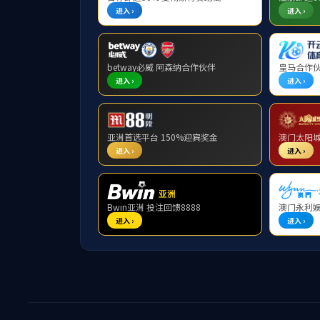
william威廉中文
官网之路
责任公益