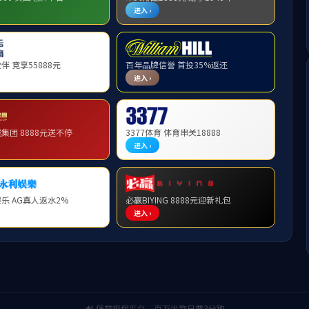
国黄河旅游文化奖”演艺奖、入选“游客喜爱的十大夜间演艺”、“