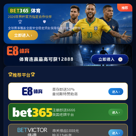
英国·威廉希尔公司(WilliamHill)中文官方
网站
首页
唯创新者强 解放
2021-10-19 09:
目前，“弘扬伟大建党精神 全面建设活力william威廉
公司围绕前期查摆的问题清单、学习内容、研讨主题清单，通过